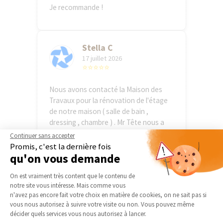
Je recommande !
Stella C
17 juillet 2026
⭐⭐⭐⭐⭐
Nous avons contacté la Maison des
Travaux pour la rénovation de l'étage
de notre maison ( salle de bain ,
dressing , chambre ) . Mr Tête nous a
mis ...
Continuer sans accepter
Voir plus
Promis, c'est la dernière fois
qu'on vous demande
Plateforme de Gestion du Consentement 
anonymous R
On est vraiment très content que le contenu de
17 juillet 2026
notre site vous intéresse. Mais comme vous
⭐⭐⭐⭐⭐
Axeptio consent
n'avez pas encore fait votre choix en matière de cookies, on ne sait pas si
vous nous autorisez à suivre votre visite ou non. Vous pouvez même
décider quels services vous nous autorisez à lancer.
Très satisfait du professionnalisme